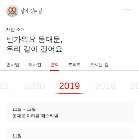
재단 소개
반가워요 동대문,
우리 같이 걸어요
인사말
이사진
연혁
조직도
오시는 길
21
2020
2019
2018
2
11월 ~ 12월
동대문 미라클 페스티벌
11월